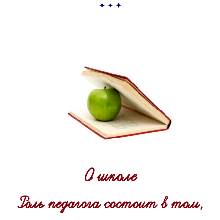
✦ ✦ ✦
О школе
Роль педагога состоит в том,