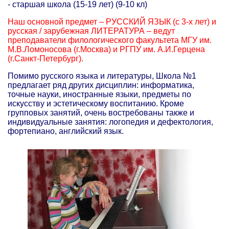
- старшая школа (15-19 лет) (9-10 кл)
Наш основной предмет – РУССКИЙ ЯЗЫК (с 3-х лет) и
русская / зарубежная ЛИТЕРАТУРА – ведут
преподаватели филологического факультета МГУ им.
М.В.Ломоносова (г.Москва) и РГПУ им. А.И.Герцена
(г.Санкт-Петербург).
Помимо русского языка и литературы, Школа №1
предлагает ряд других дисциплин: информатика,
точные науки, иностранные языки, предметы по
искусству и эстетическому воспитанию. Кроме
групповых занятий, очень востребованы также и
индивидуальные занятия: логопедия и дефектология,
фортепиано, английский язык.