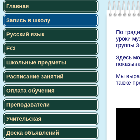
Главная
Запись в школу
По тради
Русский язык
уроки му
группы 3-
ECL
Здесь мо
Школьные предметы
показыва
Мы выраж
Расписание занятий
также пр
Оплата обучения
Преподаватели
Учительская
Доска объявлений