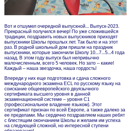
Вот и отшумел очередной выпускной... Выпуск-2023.
Прекрасный получился вечер! По уже сложившейся
традиции, поздравить новых выпускников приходят
выпускники Школы прошлых лет. Так было и на этот
раз. В родной школьный дом пришли на праздник
выпускники, которые закончили Школу 10...7...5...4 года
назад. В этом году выпуск был непривычно
малочисленным, всего 5 человек. Но зато -- какие!
Каждый – наша звездочка, наша гордость!
Впереди у них еще подготовка и сдача сложного
международного экзамена ECL по русскому языку на
соискание общеевропейского двуязычного
сертификата высшего уровня в данной
экзаменационной системе – уровня С1
(профессиональное владение языком). Этот
сертификат признан по всей Европе, а также далеко за
ее пределами. Мы сердечно поздравляем наших ребят
с блестящим окончанием Школы и желаем им успеха
на следующей сложной, но интересной ступени
образования!